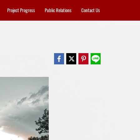
Project Progress
Public Relations
Contact Us