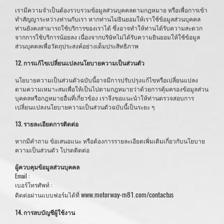
เรามีความจำเป็นต้องรวบรวมข้อมูลส่วนบุคคลตามกฎหมาย หรือเพื่อการเข้า
ทำสัญญาระหว่างท่านกับเรา หากท่านไม่ยินยอมให้เราใช้ข้อมูลส่วนบุคคล
ท่านยังคงสามารถใช้บริการของเราได้ ซึ่งอาจทำให้ท่านได้รับความสะดวก
จากการใช้บริการน้อยลง เนื่องจากบริษัทไม่ได้รับความยินยอมให้ใช้ข้อมูล
ส่วนบุคคลเพื่อวัตถุประสงค์อย่างเต็มประสิทธิภาพ
12. การแก้ไขเปลี่ยนแปลงนโยบายความเป็นส่วนตัว
นโยบายความเป็นส่วนตัวฉบับนี้อาจมีการปรับปรุงแก้ไขหรือเปลี่ยนแปลง
ตามความเหมาะสมเพื่อให้เป็นไปตามกฎหมายว่าด้วยการคุ้มครองข้อมูลส่วน
บุคคลหรือกฎหมายอื่นที่เกี่ยวข้อง เราจึงขอแนะนำให้ท่านตรวจสอบการ
เปลี่ยนแปลงนโยบายความเป็นส่วนตัวฉบับนี้เป็นระยะ ๆ
13. รายละเอียดการติดต่อ
หากมีคำถาม ข้อเสนอแนะ หรือต้องการรายละเอียดเพิ่มเติมเกี่ยวกับนโยบาย
ความเป็นส่วนตัว โปรดติดต่อ
ผู้ควบคุมข้อมูลส่วนบุคคล
Email :
เบอร์โทรศัพท์ :
www.motorway-m81.com/contactus
ติดต่อผ่านแบบฟอร์มได้ที่
14. การลบบัญชีผู้ใช้งาน