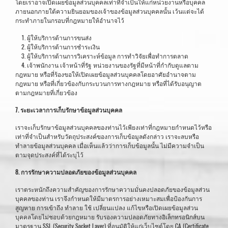
โดยเราอาจเปิดเผยข้อมูลส่วนบุคคลเท่าที่จำเป็นให้แก่หน่วยงานหรือบุคคล
ภายนอกภายใต้ความยินยอมของเจ้าของข้อมูลส่วนบุคคลนั้น เว้นแต่จะได้
กระทำภายในกรอบที่กฎหมายให้อำนาจไว้
1. ผู้ให้บริการด้านการขนส่ง
2. ผู้ให้บริการด้านการชำระเงิน
3. ผู้ให้บริการด้านการวิเคราะห์ข้อมูล การทำวิจัยเพื่อทำการตลาด
4. เจ้าพนักงาน เจ้าหน้าที่รัฐ หน่วยงานของรัฐที่มีหน้าที่กำกับดูแลตาม
กฎหมาย หรือที่ร้องขอให้เปิดเผยข้อมูลส่วนบุคคลโดยอาศัยอำนาจตาม
กฎหมาย หรือที่เกี่ยวข้องกับกระบวนการทางกฎหมาย หรือที่ได้รับอนุญาต
ตามกฎหมายที่เกี่ยวข้อง
7. ระยะเวลาการเก็บรักษาข้อมูลส่วนบุคคล
เราจะเก็บรักษาข้อมูลส่วนบุคคลของท่านไว้เพียงเท่าที่กฎหมายกำหนดไว้หรือ
เท่าที่จำเป็นสำหรับวัตถุประสงค์ของการเก็บข้อมูลดังกล่าว เราจะลบหรือ
ทำลายข้อมูลส่วนบุคคล เมื่อเห็นแล้วว่าการเก็บข้อมูลนั้น ไม่มีความจำเป็น
ตามจุดประสงค์ที่ได้ระบุไว้
8. การรักษาความปลอดภัยของข้อมูลส่วนบุคคล
เราตระหนักถึงความสำคัญของการรักษาความมั่นคงปลอดภัยของข้อมูลส่วน
บุคคลของท่าน เราจึงกำหนดให้มีมาตรการอย่างเหมาะสมเพื่อป้องกันการ
สูญหาย การเข้าถึง ทำลาย ใช้ เปลี่ยนแปลง แก้ไขหรือเปิดเผยข้อมูลส่วน
บุคคลโดยไม่ชอบด้วยกฎหมาย รับรองความปลอดภัยทางอิเล็กทรอนิกส์บน
มาตรฐาน SSL (Security Socket Layer) ที่อนุมัติให้แก่เว็บไซต์โดย CA (Certificate