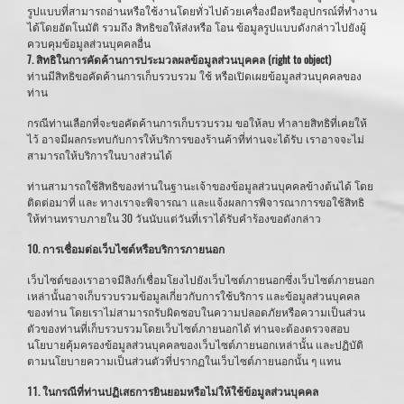
รูปแบบที่สามารถอ่านหรือใช้งานโดยทั่วไปด้วยเครื่องมือหรืออุปกรณ์ที่ทำงาน
ได้โดยอัตโนมัติ รวมถึง สิทธิขอให้ส่งหรือ โอน ข้อมูลรูปแบบดังกล่าวไปยังผู้
ควบคุมข้อมูลส่วนบุคคลอื่น
7. สิทธิในการคัดค้านการประมวลผลข้อมูลส่วนบุคคล (right to object)
ท่านมีสิทธิขอคัดค้านการเก็บรวบรวม ใช้ หรือเปิดเผยข้อมูลส่วนบุคคลของ
ท่าน
กรณีท่านเลือกที่จะขอคัดค้านการเก็บรวบรวม ขอให้ลบ ทำลายสิทธิที่เคยให้
ไว้ อาจมีผลกระทบกับการให้บริการของร้านค้าที่ท่านจะได้รับ เราอาจจะไม่
สามารถให้บริการในบางส่วนได้
ท่านสามารถใช้สิทธิของท่านในฐานะเจ้าของข้อมูลส่วนบุคคลข้างต้นได้ โดย
ติดต่อมาที่ และ ทางเราจะพิจารณา และแจ้งผลการพิจารณาการขอใช้สิทธิ
ให้ท่านทราบภายใน 30 วันนับแต่วันที่เราได้รับคำร้องขอดังกล่าว
10. การเชื่อมต่อเว็บไซต์หรือบริการภายนอก
เว็บไซต์ของเราอาจมีลิงก์เชื่อมโยงไปยังเว็บไซต์ภายนอกซึ่งเว็บไซต์ภายนอก
เหล่านั้นอาจเก็บรวบรวมข้อมูลเกี่ยวกับการใช้บริการ และข้อมูลส่วนบุคคล
ของท่าน โดยเราไม่สามารถรับผิดชอบในความปลอดภัยหรือความเป็นส่วน
ตัวของท่านที่เก็บรวบรวมโดยเว็บไซต์ภายนอกได้ ท่านจะต้องตรวจสอบ
นโยบายคุ้มครองข้อมูลส่วนบุคคลของเว็บไซต์ภายนอกเหล่านั้น และปฏิบัติ
ตามนโยบายความเป็นส่วนตัวที่ปรากฏในเว็บไซต์ภายนอกนั้น ๆ แทน
11. ในกรณีที่ท่านปฏิเสธการยินยอมหรือไม่ให้ใช้ข้อมูลส่วนบุคคล