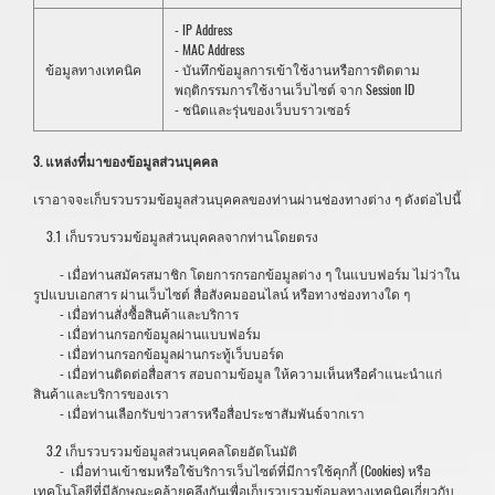
- IP Address
- MAC Address
ข้อมูลทางเทคนิค
- บันทึกข้อมูลการเข้าใช้งานหรือการติดตาม
พฤติกรรมการใช้งานเว็บไซต์ จาก Session ID
- ชนิดและรุ่นของเว็บบราวเซอร์
3. แหล่งที่มาของข้อมูลส่วนบุคคล
เราอาจจะเก็บรวบรวมข้อมูลส่วนบุคคลของท่านผ่านช่องทางต่าง ๆ ดังต่อไปนี้
3.1 เก็บรวบรวมข้อมูลส่วนบุคคลจากท่านโดยตรง
- เมื่อท่านสมัครสมาชิก โดยการกรอกข้อมูลต่าง ๆ ในแบบฟอร์ม ไม่ว่าใน
รูปแบบเอกสาร ผ่านเว็บไซต์ สื่อสังคมออนไลน์ หรือทางช่องทางใด ๆ
- เมื่อท่านสั่งซื้อสินค้าและบริการ
- เมื่อท่านกรอกข้อมูลผ่านแบบฟอร์ม
- เมื่อท่านกรอกข้อมูลผ่านกระทู้เว็บบอร์ด
- เมื่อท่านติดต่อสื่อสาร สอบถามข้อมูล ให้ความเห็นหรือคำแนะนำแก่
สินค้าและบริการของเรา
- เมื่อท่านเลือกรับข่าวสารหรือสื่อประชาสัมพันธ์จากเรา
3.2 เก็บรวบรวมข้อมูลส่วนบุคคลโดยอัตโนมัติ
- เมื่อท่านเข้าชมหรือใช้บริการเว็บไซต์ที่มีการใช้คุกกี้ (Cookies) หรือ
เทคโนโลยีที่มีลักษณะคล้ายคลึงกันเพื่อเก็บรวบรวมข้อมูลทางเทคนิคเกี่ยวกับ