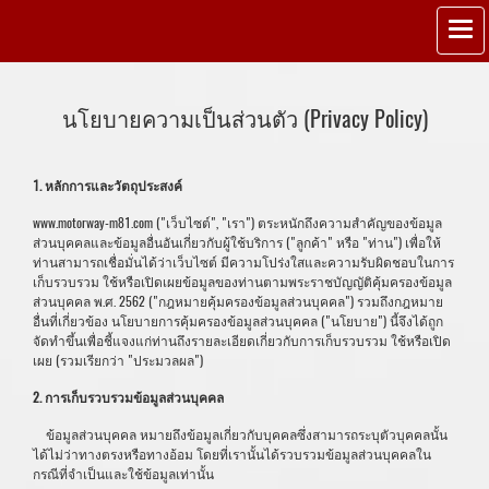
นโยบายความเป็นส่วนตัว (Privacy Policy)
1. หลักการและวัตถุประสงค์
www.motorway-m81.com ("เว็บไซต์", "เรา") ตระหนักถึงความสำคัญของข้อมูล
ส่วนบุคคลและข้อมูลอื่นอันเกี่ยวกับผู้ใช้บริการ ("ลูกค้า" หรือ "ท่าน") เพื่อให้
ท่านสามารถเชื่อมั่นได้ว่าเว็บไซต์ มีความโปร่งใสและความรับผิดชอบในการ
เก็บรวบรวม ใช้หรือเปิดเผยข้อมูลของท่านตามพระราชบัญญัติคุ้มครองข้อมูล
ส่วนบุคคล พ.ศ. 2562 ("กฎหมายคุ้มครองข้อมูลส่วนบุคคล") รวมถึงกฎหมาย
อื่นที่เกี่ยวข้อง นโยบายการคุ้มครองข้อมูลส่วนบุคคล ("นโยบาย") นี้จึงได้ถูก
จัดทำขึ้นเพื่อชี้แจงแก่ท่านถึงรายละเอียดเกี่ยวกับการเก็บรวบรวม ใช้หรือเปิด
เผย (รวมเรียกว่า "ประมวลผล")
2. การเก็บรวบรวมข้อมูลส่วนบุคคล
ข้อมูลส่วนบุคคล หมายถึงข้อมูลเกี่ยวกับบุคคลซึ่งสามารถระบุตัวบุคคลนั้น
ได้ไม่ว่าทางตรงหรือทางอ้อม โดยที่เรานั้นได้รวบรวมข้อมูลส่วนบุคคลใน
กรณีที่จำเป็นและใช้ข้อมูลเท่านั้น